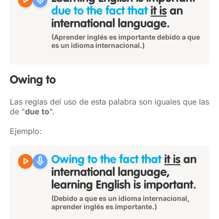
play_arrow
mic
due to the fact that
it is
an
international language.
(Aprender inglés es importante debido a que
es un idioma internacional.)
Owing to
Las reglas del uso de esta palabra son iguales que las
de "
due to
".
Ejemplo:
play_arrow
mic
Owing to the fact that
it is
an
international language,
learning English is important.
(Debido a que es un idioma internacional,
aprender inglés es importante.)