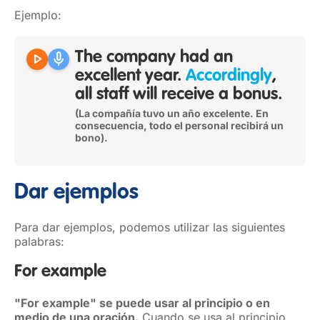
Ejemplo:
play_arrow
mic
The company had an
excellent year.
Accordingly
,
all staff will receive a bonus.
(La compañía tuvo un año excelente. En
consecuencia, todo el personal recibirá un
bono).
Dar ejemplos
Para dar ejemplos, podemos utilizar las siguientes
palabras:
For example
"For example" se puede usar al principio o en
medio de una oración.
Cuando se usa al principio,