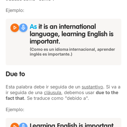
Ejemplo:
play_arrow
mic
As
it is an international
language, learning English is
important.
(Como es un idioma internacional, aprender
inglés es importante.)
Due to
Esta palabra debe ir seguida de un
sustantivo
. Si va a
ir seguida de una
cláusula
, debemos usar
due to the
fact that
. Se traduce como "debido a".
Ejemplo:
Learning English is important