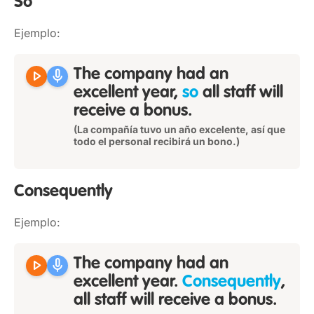
So
Ejemplo:
play_arrow
mic
The company had an
excellent year,
so
all staff will
receive a bonus.
(La compañía tuvo un año excelente, así que
todo el personal recibirá un bono.)
Consequently
Ejemplo:
play_arrow
mic
The company had an
excellent year.
Consequently
,
all staff will receive a bonus.